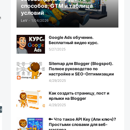
способов, GTM и таблица
условий
и
LеV
-
1/04/2026
Google Ads обучение.
Бесплатный видео курс.
5/27/2025
Sitemap для Blogger (Blogspot).
Полное руководство по
настройке и SEO-Оптимизации
4/29/2025
Как создать страницу, пост и
ярлыки на Blogger
4/29/2025
🔑 Что такое API Key (Апи ключ)?
Простыми словами для веб-
мастера