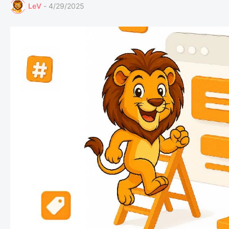
LеV
-
4/29/2025